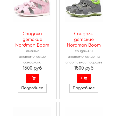
Сандали
Сандали
детские
детские
Nordman Boom
Nordman Boom
кожаные
сандалики
анатомические
анатомические на
сандалики
спортивной подошве
1500 руб
1500 руб
+
+
Подробнее
Подробнее