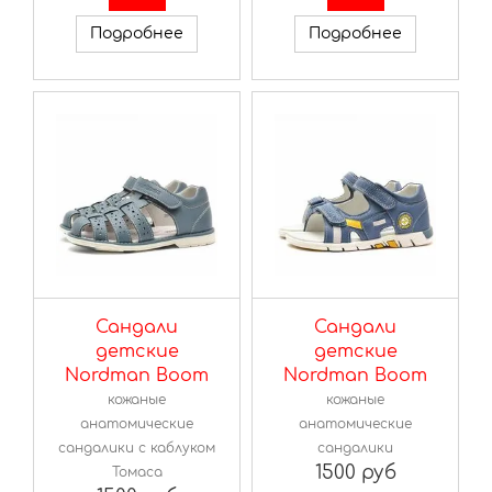
Подробнее
Подробнее
Сандали
Сандали
детские
детские
Nordman Boom
Nordman Boom
кожаные
кожаные
анатомические
анатомические
сандалики с каблуком
сандалики
1500 руб
Томаса