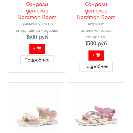
Сандали
Сандали
детские
детские
Nordman Boom
Nordman Boom
для мальчика на
кожаные
спортивной подошве
анатомические
1500 руб
сандалики
1500 руб
+
+
Подробнее
Подробнее