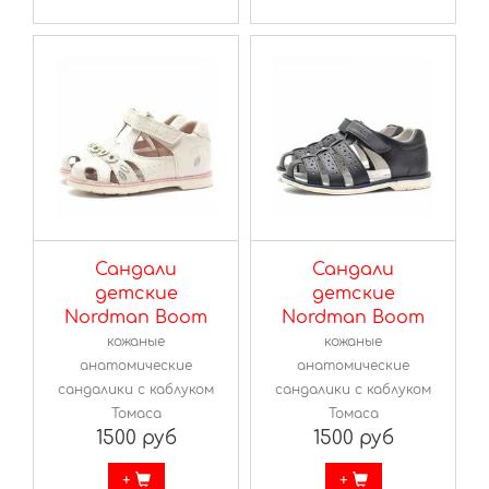
Сандали
Сандали
детские
детские
Nordman Boom
Nordman Boom
кожаные
кожаные
анатомические
анатомические
сандалики с каблуком
сандалики с каблуком
Томаса
Томаса
1500 руб
1500 руб
+
+