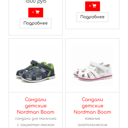
1500 руб
+
+
Подробнее
Подробнее
Сандали
Сандали
детские
детские
Nordman Boom
Nordman Boom
сандали для мальчика
кожаные
с закрытым мыском
анатомические