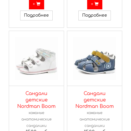
+
+
Подробнее
Подробнее
Сандали
Сандали
детские
детские
Nordman Boom
Nordman Boom
кожаные
кожаные
анатомические
анатомические
сандалики
сандалики