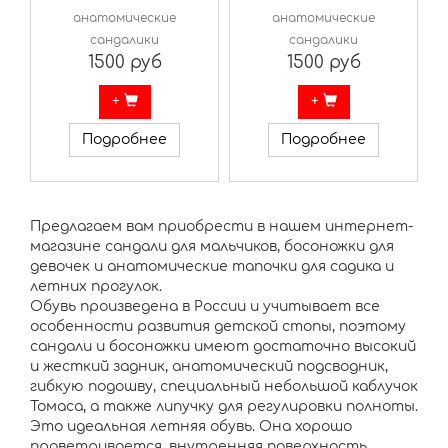
анатомические
анатомические
сандалики
сандалики
1500 руб
1500 руб
+
+
Подробнее
Подробнее
Предлагаем вам приобрести в нашем интернет-
магазине сандали для мальчиков, босоножки для
девочек и анатомические тапочки для садика и
летних прогулок.
Обувь произведена в России и учитывает все
особенности развития детской стопы, поэтому
сандали и босоножки имеют достаточно высокий
и жесткий задник, анатомический подсводник,
гибкую подошву, специальный небольшой каблучок
Томаса, а также липучку для регулировки полноты.
Это идеальная летняя обувь. Она хорошо
проветривается, внутренняя поверхность