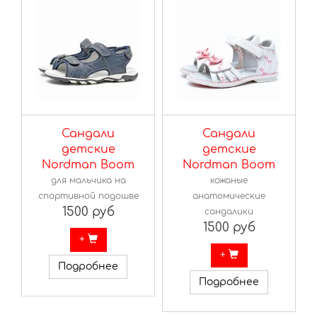
Сандали
Сандали
детские
детские
Nordman Boom
Nordman Boom
для мальчика на
кожаные
спортивной подошве
анатомические
1500 руб
сандалики
1500 руб
+
+
Подробнее
Подробнее