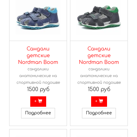
Сандали
Сандали
детские
детские
Nordman Boom
Nordman Boom
сандалики
сандалики
анатомические на
анатомические на
спортивной подошве
спортивной подошве
1500 руб
1500 руб
+
+
Подробнее
Подробнее