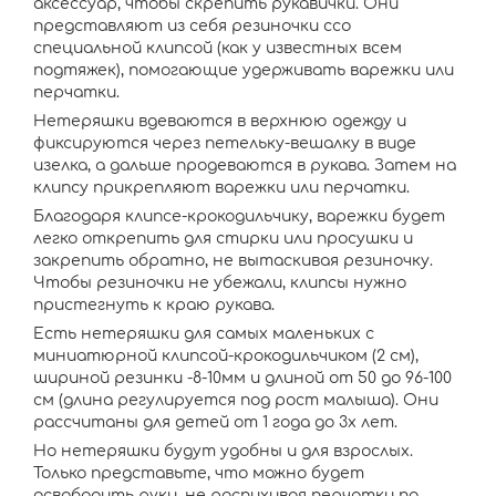
аксессуар, чтобы скрепить рукавички. Они
представляют из себя резиночки ссо
специальной клипсой (как у известных всем
подтяжек), помогающие удерживать варежки или
перчатки.
Нетеряшки вдеваются в верхнюю одежду и
фиксируются через петельку-вешалку в виде
изелка, а дальше продеваются в рукава. Затем на
клипсу прикрепляют варежки или перчатки.
Благодаря клипсе-крокодильчику, варежки будет
легко открепить для стирки или просушки и
закрепить обратно, не вытаскивая резиночку.
Чтобы резиночки не убежали, клипсы нужно
пристегнуть к краю рукава.
Есть нетеряшки для самых маленьких с
миниатюрной клипсой-крокодильчиком (2 см),
шириной резинки -8-10мм и длиной от 50 до 96-100
см (длина регулируется под рост малыша). Они
рассчитаны для детей от 1 года до 3х лет.
Но нетеряшки будут удобны и для взрослых.
Только представьте, что можно будет
освободить руки, не распихивая перчатки по