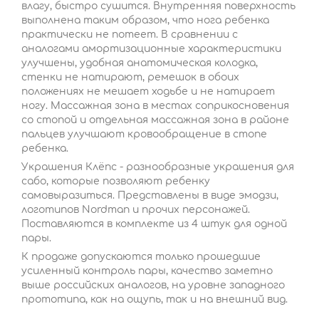
влагу, быстро сушится. Внутренняя поверхность
выполнена таким образом, что нога ребенка
практически не потеет. В сравнении с
аналогами амортизационные характеристики
улучшены, удобная анатомическая колодка,
стенки не натирают, ремешок в обоих
положениях не мешает ходьбе и не натирает
ногу. Массажная зона в местах соприкосновения
со стопой и отдельная массажная зона в районе
пальцев улучшают кровообращение в стопе
ребенка.
Украшения Клёпс - разнообразные украшения для
сабо, которые позволяют ребенку
самовыразиться. Представлены в виде эмодзи,
логотипов Nordman и прочих персонажей.
Поставляются в комплекте из 4 штук для одной
пары.
К продаже допускаются только прошедшие
усиленный контроль пары, качество заметно
выше российских аналогов, на уровне западного
прототипа, как на ощупь, так и на внешний вид.