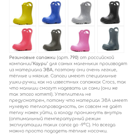
Резиновые сапожки
(арт.
790
) от российской
компании"
Каури
" для самых маленьких производят
из материала
ЭВА
, поэтому они очень легкие,
тёплые и мягкие. Сапоги имеют специальные
ушки-ручки, как на известных сапожках Crocs, так
что малыши смогут надевать их сами (они же
так этого хотят!). Утеплитель не
предусмотрен, потому что материал ЭВА имеет
нулевую теплопроводность, он совсем не даёт
теплу ножек уйти, а холоду проникнуть внутрь
(оптимальный температурный режим
эксплуатации таких сапог до -9°С). Но всегда
можно просто пододеть тёплые носочки.