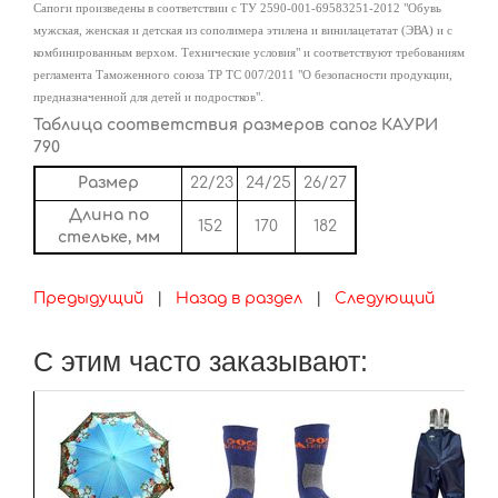
Сапоги произведены в соответствии с ТУ 2590-001-69583251-2012 "Обувь
мужская, женская и детская из сополимера этилена и винилацетатат (ЭВА) и с
комбинированным верхом. Технические условия" и соответствуют требованиям
регламента Таможенного союза ТР ТС 007/2011 "О безопасности продукции,
.
предназначенной для детей и подростков"
Таблица соответствия размеров сапог КАУРИ
790
Размер
22/23
24/25
26/27
Длина по
152
170
182
стельке, мм
Предыдущий
|
Назад в раздел
|
Следующий
С этим часто заказывают: