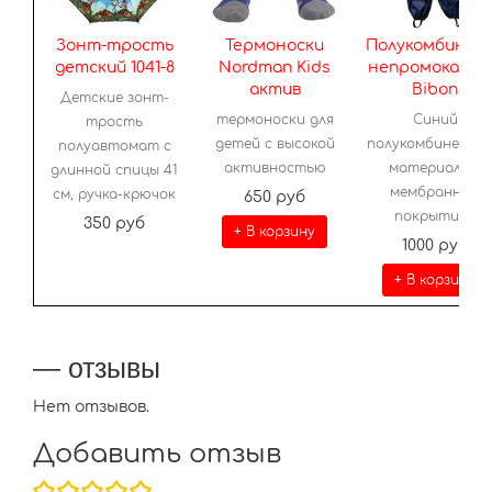
Зонт-трость
Термоноски
Полукомбинез
детский 1041-8
Nordman Kids
непромокаем
актив
Bibon
Детские зонт-
термоноски для
Синий
трость
детей с высокой
полукомбинезон 
полуавтомат с
активностью
материала с
длинной спицы 41
мембранным
см, ручка-крючок
650 руб
покрытием
350 руб
+ В корзину
1000 руб
+ В корзину
— отзывы
Нет отзывов.
Добавить отзыв