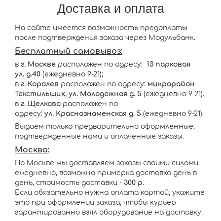
Доставка и оплата
На сайте имеется возможность предоплаты
после подтверждения заказа через Модульбанк.
Бесплатный самовывоз:
в
г. Москве
расположен по адресу:
13 парковая
ул. д.40
(ежедневно 9-21);
в
г. Королев
расположен по адресу:
микрорайон
Текстильщик, ул. Молодежная д. 5
(ежедневно 9-21).
в
г. Щелково
расположен по
адресу:
ул. Краснознаменская д. 5
(ежедневно 9-21).
Выдаем только предварительно оформленные,
подтвержденные нами и оплаченные заказы.
Москва
:
По Москве мы доставляем заказы своими силами
ежедневно, возможна примерка доставка день в
день, стоимость доставки -
300 р
.
Если обязательно нужна оплата картой, укажите
это при оформлении заказа, чтобы курьер
гарантированно взял оборудование на доставку.