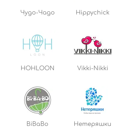
Чудо-Чадо
Hippychick
HOHLOON
Vikki-Nikki
BiBaBo
Нетеряшки