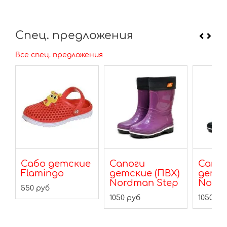
Спец. предложения
Все спец. предложения
Сабо детские
Сапоги
Сапо
)
Flamingo
детские (ПВХ)
детск
p
Nordman Step
Nordm
550 руб
1050 руб
1050 ру