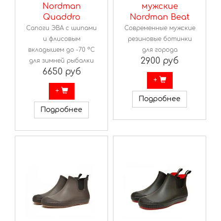
Nordman
мужские
Quaddro
Nordman Beat
Сапоги ЭВА с шипами
Современные мужские
и флисовым
резиновые ботинки
вкладышем до -70 ºС
для города
2900 руб
для зимней рыбалки
6650 руб
+
+
Подробнее
Подробнее