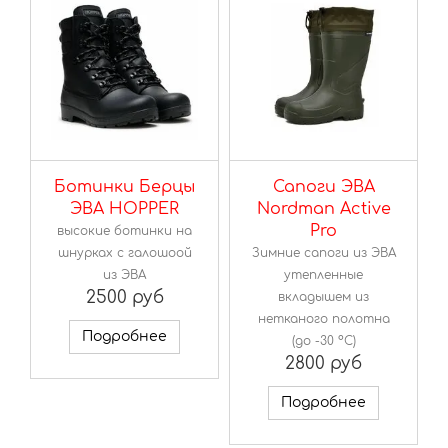
Ботинки Берцы
Сапоги ЭВА
ЭВА HOPPER
Nordman Active
Pro
высокие ботинки на
шнурках с галошоой
Зимние сапоги из ЭВА
из ЭВА
утепленные
2500 руб
вкладышем из
нетканого полотна
Подробнее
(до -30 ºС)
2800 руб
Подробнее