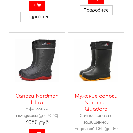
+
Подробнее
Подробнее
Сапоги Nordman
Мужские сапоги
Ultra
Nordman
Quaddro
с флисовым
вкладышем (до -70 ºС)
Зимние сапоги с
6050 руб
защищенной
подошвой ТЭП (до -50