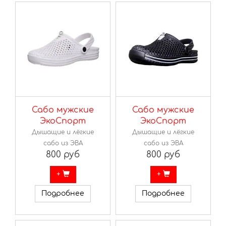
Сабо мужские
Сабо мужские
ЭкоСпорт
ЭкоСпорт
Дышащие и лёгкие
Дышащие и лёгкие
сабо из ЭВА
сабо из ЭВА
800 руб
800 руб
+
+
Подробнее
Подробнее