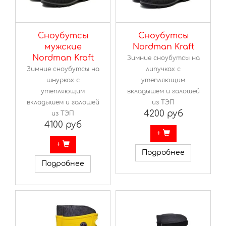
Сноубутсы
Сноубутсы
мужские
Nordman Kraft
Nordman Kraft
Зимние сноубутсы на
Зимние сноубутсы на
липучках с
шнурках с
утепляющим
утепляющим
вкладышем и галошей
вкладышем и галошей
из ТЭП
4200 руб
из ТЭП
4100 руб
+
+
Подробнее
Подробнее