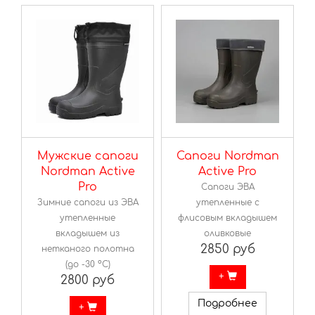
Мужские сапоги
Сапоги Nordman
Nordman Active
Active Pro
Pro
Сапоги ЭВА
Зимние сапоги из ЭВА
утепленные с
утепленные
флисовым вкладышем
вкладышем из
оливковые
2850 руб
нетканого полотна
(до -30 ºС)
+
2800 руб
Подробнее
+