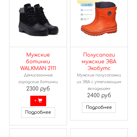
Мужские
Полусапоги
ботинки
мужские ЭВА
WALKMAN 2111
Экобутс
Демисезонные
Мужские полусапожки
городские ботинки
из ЭВА с утепляющим
2300 руб
вкладышем
2400 руб
+
Подробнее
Подробнее